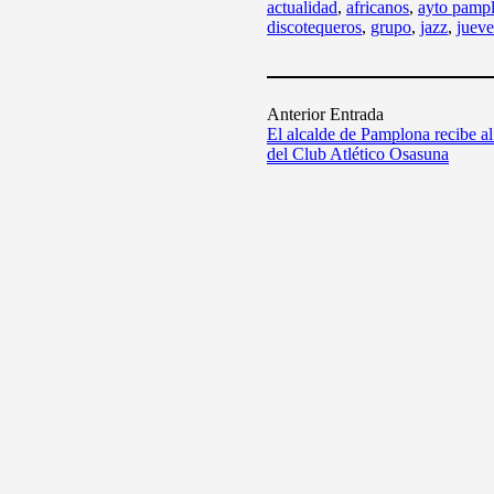
actualidad
,
africanos
,
ayto pamp
discotequeros
,
grupo
,
jazz
,
jueve
Anterior Entrada
El alcalde de Pamplona recibe al
del Club Atlético Osasuna