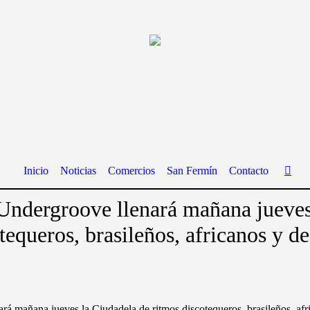
Inicio
Noticias
Comercios
San Fermín
Contacto
Undergroove llenará mañana jueves
tequeros, brasileños, africanos y de
á mañana jueves la Ciudadela de ritmos discotequeros, brasileños, afr