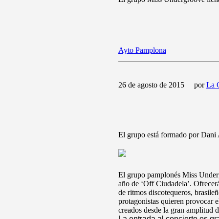
Ayto Pamplona
26 de agosto de 2015
por
La 
El grupo está formado por
Dani 
El grupo pamplonés Miss Undergr
año de ‘Off Ciudadela’. Ofrecerá
de ritmos
discotequeros, brasileñ
protagonistas quieren provocar el
creados desde la gran amplitud d
La entrada al concierto es gr