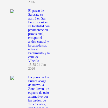
2026
El paseo de
Sarasate se
abrirá en San
Fermín casi en
su totalidad con
pavimentación
provisional,
excepto el
andén central y
la calzada sur,
entre el
Parlamento y la
calle del
Vínculo
15:58
24 Jun
2026
La plaza de los
Fueros acoge
de nuevo la
Zona Joven, un
espacio de ocio
alternativo por
las tardes, de
12 a 17 años,