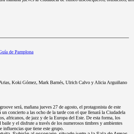
Guía de Pamplona
Arias, Koki Gómez, Mark Barnés, Ulrich Calvo y Alicia Arguiñano
oove será, mañana jueves 27 de agosto, el protagonista de este
 un concierto a las ocho de la tarde con el que llenará la Ciudadela
os, africanos, de jazz y de la Europa del Este. De esta forma, los
 baile y el disfrute a través de los numerosos timbres y ambientes
e influencias que tiene este grupo.
atuita. Subirán al escenario, situado junto a la Sala de Armas,