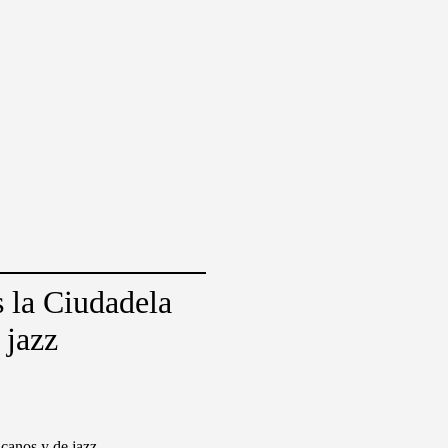
 la Ciudadela
 jazz
icanos y de jazz