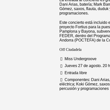
Dani Arias, batería; Mark Barn
Gómez, saxos, flauta, duduk y
programaciones.
Este concierto está incluido
proyecto Fortius para la puest
Pamplona y Bayona, subvenci
FEDER, dentro del Programa 
Andorra (POCTEFA) de la Co
Off Ciudadela
Miss Undergroove
Jueves 27 de agosto. 20 h
Entrada libre
Componentes: Dani Arias, b
eléctrica; Koki Gómez, saxos, 
percusión y programaciones