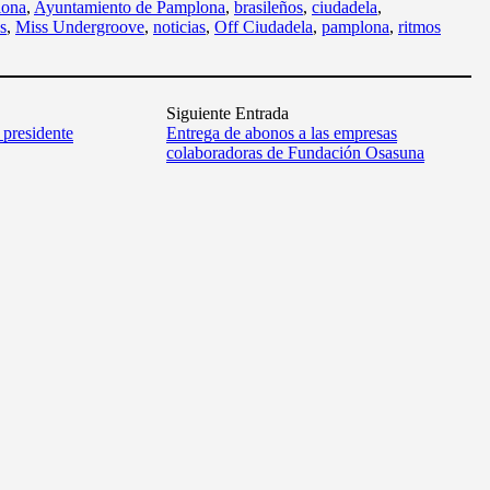
lona
,
Ayuntamiento de Pamplona
,
brasileños
,
ciudadela
,
s
,
Miss Undergroove
,
noticias
,
Off Ciudadela
,
pamplona
,
ritmos
Siguiente Entrada
 presidente
Entrega de abonos a las empresas
colaboradoras de Fundación Osasuna