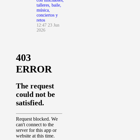
con hinchables,
talleres, baile,
música,
conciertos y
retos
12:47
23 Jun
2026