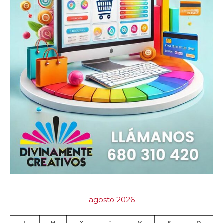
agosto 2026
L
M
X
J
V
S
D