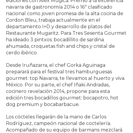
ediciones con Álex Múgica. Premio a la excelencia
navarra de gastronomía 2014 o 16ª clasificado
nacional como joven promesa de la alta cocina de
Cordon Bleu, trabaja actualmente en el
departamento I+D y desarrollo de platos del
Restaurante Mugaritz. Para Tres Sesenta Gourmet
ha ideado 3 pintxos: bocadillito de sardina
ahumada, croquetas fish and chips y cristal de
cerdo ibérico.
Desde Iruñazarra, el chef Gorka Aguinaga
preparará para el festival tres hamburguesas
gourmet: top Navarra, te llevamos al huerto y viva
México. Por su parte, el chef Iñaki Andradas,
cocinero revelación 2014, propone para esta
edición tres bocadillos gourmet: bocapotro, hot
dog premium y bocabarbacue.
Los cócteles llegarán de la mano de Carlos
Rodríguez, campeón nacional de coctelería.
Acompañado de su equipo de barmans mezclará