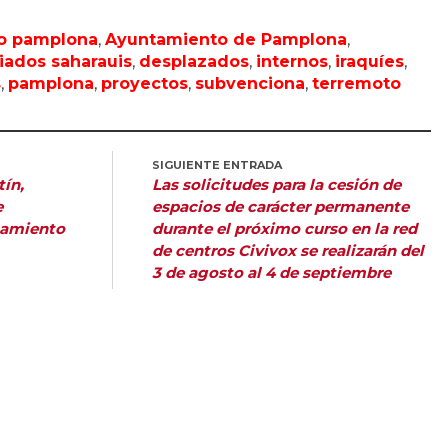
o pamplona
,
Ayuntamiento de Pamplona
,
ados saharauis
,
desplazados
,
internos
,
iraquíes
,
s
,
pamplona
,
proyectos
,
subvenciona
,
terremoto
SIGUIENTE ENTRADA
tín,
Las solicitudes para la cesión de
e
espacios de carácter permanente
tamiento
durante el próximo curso en la red
de centros Civivox se realizarán del
3 de agosto al 4 de septiembre