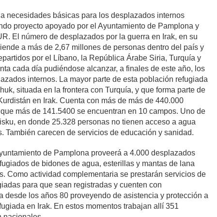
 a necesidades básicas para los desplazados internos
egundo proyecto apoyado por el Ayuntamiento de Pamplona y
NUR.
El número de desplazados por la guerra en Irak, en su
iende a más de 2,67 millones de personas dentro del país y
partidos por el Líbano, la República Árabe Siria, Turquía y
nta cada día pudiéndose alcanzar, a finales de este año, los
azados internos. La mayor parte de esta población refugiada
uk, situada en la frontera con Turquía, y que forma parte de
Kurdistán en Irak. Cuenta con más de más de 440.000
s que más de 141.5400 se encuentran en 10 campos. Uno de
sku, en donde 25.328 personas no tienen acceso a agua
has. También carecen de servicios de educación y sanidad.
Ayuntamiento de Pamplona proveerá a 4.000 desplazados
fugiados de bidones de agua, esterillas y mantas de lana
os. Como actividad complementaria se prestarán servicios de
giadas para que sean registradas y cuenten con
desde los años 80 proveyendo de asistencia y protección a
fugiada en Irak. En estos momentos trabajan allí 351
n nacionales.