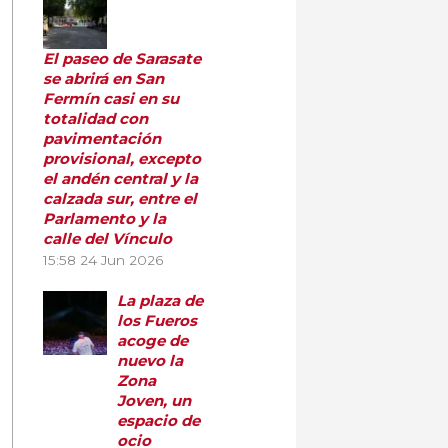
El paseo de Sarasate
se abrirá en San
Fermín casi en su
totalidad con
pavimentación
provisional, excepto
el andén central y la
calzada sur, entre el
Parlamento y la
calle del Vínculo
15:58
24 Jun 2026
La plaza de
los Fueros
acoge de
nuevo la
Zona
Joven, un
espacio de
ocio