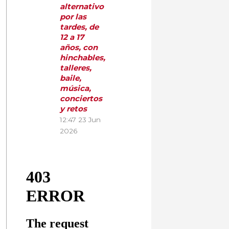
alternativo
por las
tardes, de
12 a 17
años, con
hinchables,
talleres,
baile,
música,
conciertos
y retos
12:47
23 Jun
2026