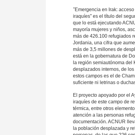
“
Emergencia en Irak: acceso
iraquíes” es el título del s
que lo está ejecutando AC
mayoría mujeres y niños, asc
más de 426.100 refugiados re
Jordania, una cifra que aume
más de 3,5 millones de despl
está en la gobernatura de Doh
la región semiautónoma del 
desplazados internos, de lo
estos campos es el de Chami
suficiente ni letrinas o duc
El proyecto apoyado por el 
iraquíes de este campo de re
térmica, entre otros element
atención a las personas refu
documentación. ACNUR lleva 
la población desplazada y re
personas, de las que 226 so