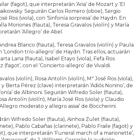
ilar (fagot), que interpretarán ‘Aria’ de Mozart y ‘El
chaikowsky. Seguirán Carlos Romero (oboe), Sergio
osé Ros (viola), con ‘Sinfonía sorpresa’ de Haydn. En
lla Moriones (flauta), Teresa Gravalos (violín) y María
pretarán ‘Allegro’ de Abel.
ndrea Blanco (flauta), Teresa Gravalos (violín) y Paula
n ‘London trío-allegro’ de Haydn. Tras ellos, actuarán
rta Lana (flauta), Isabel Etayo (viola), Fefa Ros
z (fagot’, con el ‘Concierto-allegro’ de Vivaldi.
alos (violín), Rosa Antolín (violín), Mª José Ros (viola),
) y Berta Pérez (clave) interpretarán ‘Adiós Nonino’, de
nfonía’ de Albinoni. Seguirán Wifredo Soler (flauta),
osa Antolín (violín), María José Ros (viola) y Claudio
 ‘Allegro moderato y allegro assai’ de Boccherini.
drán Wifredo Soler (flauta), Ainhoa Zulet (flauta),
te), Pablo Cabañas (clarinete), Pablo Fraile (fagot) y
t), que interpretarán ‘Funeral march of a marionette’,
 ‘Amarcord’, de J. Williams. Cerrarán la audición