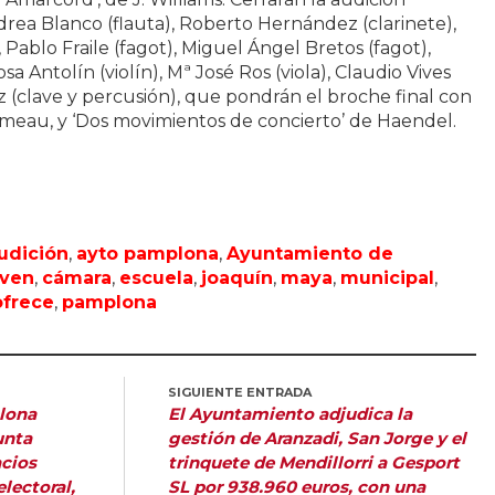
ndrea Blanco (flauta), Roberto Hernández (clarinete),
 Pablo Fraile (fagot), Miguel Ángel Bretos (fagot),
osa Antolín (violín), Mª José Ros (viola), Claudio Vives
z (clave y percusión), que pondrán el broche final con
Rameau, y ‘Dos movimientos de concierto’ de Haendel.
udición
,
ayto pamplona
,
Ayuntamiento de
ven
,
cámara
,
escuela
,
joaquín
,
maya
,
municipal
,
ofrece
,
pamplona
SIGUIENTE ENTRADA
lona
El Ayuntamiento adjudica la
unta
gestión de Aranzadi, San Jorge y el
acios
trinquete de Mendillorri a Gesport
lectoral,
SL por 938.960 euros, con una