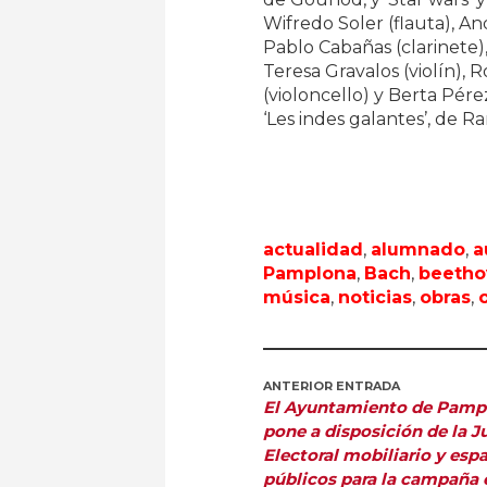
Wifredo Soler (flauta), A
Pablo Cabañas (clarinete),
Teresa Gravalos (violín), R
(violoncello) y Berta Pére
‘Les indes galantes’, de 
actualidad
,
alumnado
,
a
Pamplona
,
Bach
,
beetho
música
,
noticias
,
obras
,
ANTERIOR ENTRADA
El Ayuntamiento de Pamp
pone a disposición de la J
Electoral mobiliario y esp
públicos para la campaña e