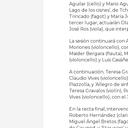
Aguilar (cello) y Mario Agu
Lago de los cisnes’, de T
Trincado (fagot) y María J
tercer lugar, actuarán Ola
José Ros (viola), que inter
La sesión continuará con A
Moriones (violoncello), co
Maider Bergara (flauta), Ma
(violoncello) y Luis Casáñe
A continuación, Teresa Grav
Claudio Vives (violoncello
Piazzolla, y ‘Allegro de si
Teresa Gravalos (violín), R
Vives (violoncello), con el
En la recta final, interven
Roberto Hernández (clarine
Miguel Ángel Bretos (fago
de Gounod, y ‘Star wars’ y