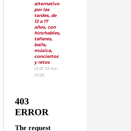
alternativo
por las
tardes, de
12 a 17
años, con
hinchables,
talleres,
baile,
música,
conciertos
y retos
12:47
23 Jun
2026