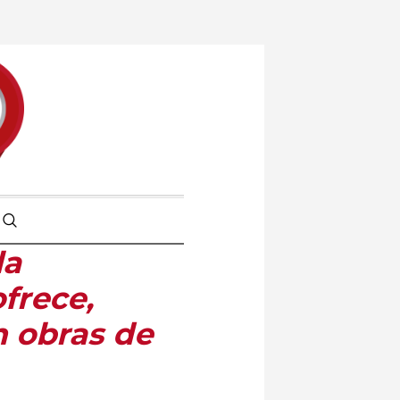
la
frece,
n obras de