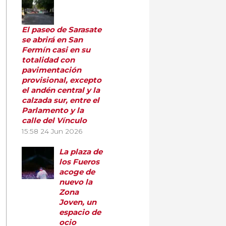
El paseo de Sarasate
se abrirá en San
Fermín casi en su
totalidad con
pavimentación
provisional, excepto
el andén central y la
calzada sur, entre el
Parlamento y la
calle del Vínculo
15:58
24 Jun 2026
La plaza de
los Fueros
acoge de
nuevo la
Zona
Joven, un
espacio de
ocio