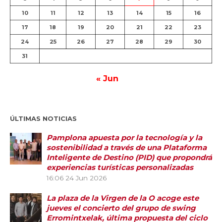
10
11
12
13
14
15
16
17
18
19
20
21
22
23
24
25
26
27
28
29
30
31
« Jun
ÚLTIMAS NOTICIAS
Pamplona apuesta por la tecnología y la
sostenibilidad a través de una Plataforma
Inteligente de Destino (PID) que propondrá
experiencias turísticas personalizadas
16:06
24 Jun 2026
La plaza de la Virgen de la O acoge este
jueves el concierto del grupo de swing
Erromintxelak, última propuesta del ciclo