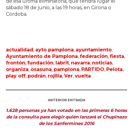
de esa última eliminatoria, que tendrá lugar el
sábado 18 de junio, a las 19 horas, en Girona o
Córdoba.
actualidad
,
ayto pamplona
,
ayuntamiento
,
Ayuntamiento de Pamplona
,
federación
,
fiesta
,
frontón
,
fundación
,
labrit
,
navarra
,
noticias
,
organiza
,
osasuna
,
pamplona
,
PARTIDO
,
Pelota
,
play off
,
podrán
,
rojilla
,
Ver
,
vuelta
ANTERIOR ENTRADA
1.628 personas ya han votado en las primeras 6 horas
de la consulta para elegir quién lanzará el Chupinazo
de los Sanfermines 2016