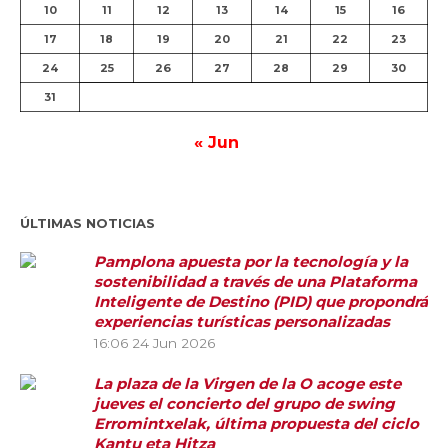
10
11
12
13
14
15
16
17
18
19
20
21
22
23
24
25
26
27
28
29
30
31
« Jun
ÚLTIMAS NOTICIAS
Pamplona apuesta por la tecnología y la
sostenibilidad a través de una Plataforma
Inteligente de Destino (PID) que propondrá
experiencias turísticas personalizadas
16:06
24 Jun 2026
La plaza de la Virgen de la O acoge este
jueves el concierto del grupo de swing
Erromintxelak, última propuesta del ciclo
Kantu eta Hitza